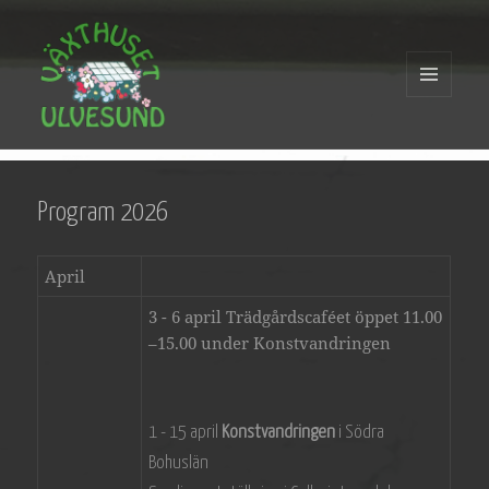
MENY
OCH
WIDGETS
Butik, café, växter & utställningar
Växthuset Ulvesund
Program 2026
April
3 - 6 april Trädgårdscaféet öppet 11.00
–15.00 under Konstvandringen
1 - 15 april
Konstvandringen
i Södra
Bohuslän