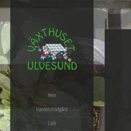
Butik, café, växter &
Växthuset
utställningar
Ulvesund
Hem
Handelsträdgård
Café