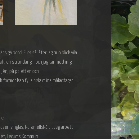
kiga bord. Eller så låter jag min blick vila
svik, en strandäng… och jag tar med mig
jén, på paletten och i
h former kan fylla hela mina målardagar.
re.
aser, vinglas, karamellskålar. Jag arbetar
inet, Lerums Kommun.