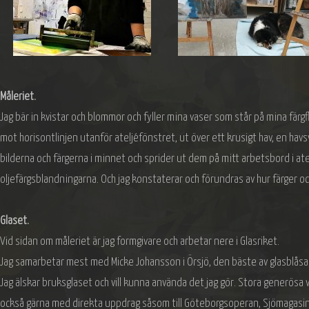
Måleriet.
Jag bär in kvistar och blommor och fyller mina vaser som står på mina färgfläc
mot horisontlinjen utanför ateljéfönstret, ut över ett krusigt hav, en hav
bilderna och färgerna i minnet och sprider ut dem på mitt arbetsbord i atel
oljefärgsblandningarna. Och jag konstaterar och förundras av hur färger oc
Glaset.
Vid sidan om måleriet är jag formgivare och arbetar nere i Glasriket.
Jag samarbetar mest med Micke Johansson i Örsjö, den bäste av glasblåsa
Jag älskar bruksglaset och vill kunna använda det jag gör. Stora generösa v
också gärna med direkta uppdrag såsom till Göteborgsoperan, Sjömagas