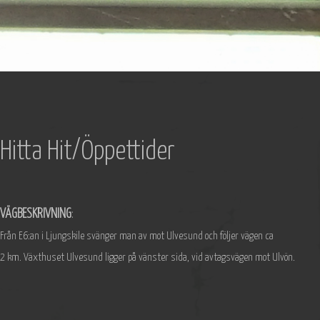
Hitta Hit/Öppettider
VÄGBESKRIVNING
:
Från E6:an i Ljungskile svänger man av mot Ulvesund och följer vägen ca
2 km. Växthuset Ulvesund ligger på vänster sida, vid avtagsvägen mot Ulvön.